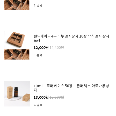
리뷰
0
핸드메이드 4구 비누 골지상자 10장 박스 골지 상자
포장
12,000원
14,400원
리뷰
0
10ml 드로퍼 케이스 50장 드롭퍼 박스 아로마병 상
자
13,000원
15,600원
리뷰
0