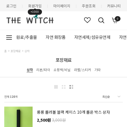
로그인
회원가입
마이페이지
주문조회
커뮤니티
|
|
|
|
+1000
0
원료/추출물
자연 화장품
자연세제/섬유유연제
자연
홈
포장재료
상자
포장재료
상자
리본/타이
쇼핑백/비닐
라벨/스티커
기타
전체
120
개
롱롱 롤러볼 블랙 케이스 10개 롤온 박스 상자
2,500원
3,000원