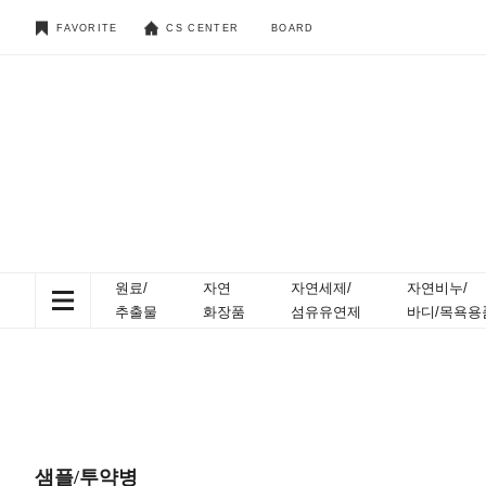
FAVORITE
CS CENTER
BOARD
원료/
자연
자연세제/
자연비누/
추출물
화장품
섬유유연제
바디/목욕용
샘플/투약병