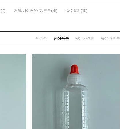
7)
저울/비이커/스푼/도구(79)
향수용기(10)
인기순
신상품순
낮은가격순
높은가격순