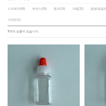
스프레이(69)
에센스(30)
펌프(19)
크림(32)
립밤/립글로
기타(111)
7
개의 상품이 있습니다.