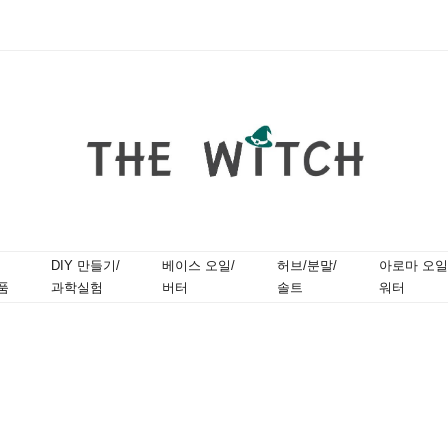
DIY 만들기/
베이스 오일/
허브/분말/
아로마 오일
품
과학실험
버터
솔트
워터