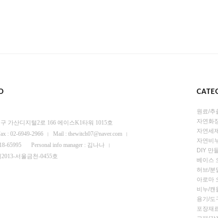
O
CATE
원료/추
자연화
 금천구 가산디지털2로 166 에이스K1타워 1015호
자연세
ax : 02-6949-2966
Mail : thewitch07@naver.com
자연비누
-18-65995
Personal info manager : 김나나
DIY 
se : 제2013-서울금천-0455호
베이스 
허브/분
아로마 
비누/캔
용기/도
포장재