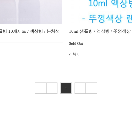
샘플병 10개세트 / 액상병 / 본체색
10ml 샘플병 / 액상병 / 뚜껑색상
Sold Out
리뷰
0
1
<
>