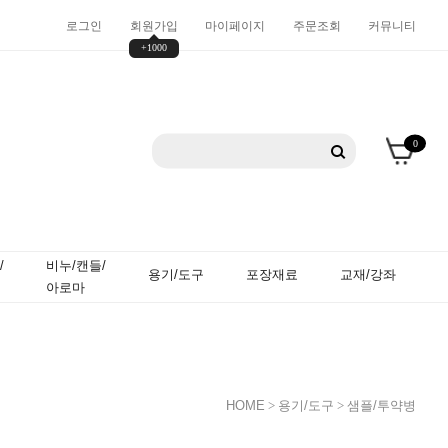
로그인
회원가입
마이페이지
주문조회
커뮤니티
+1000
0
/
비누/캔들/
용기/도구
포장재료
교재/강좌
아로마
HOME
>
용기/도구
>
샘플/투약병