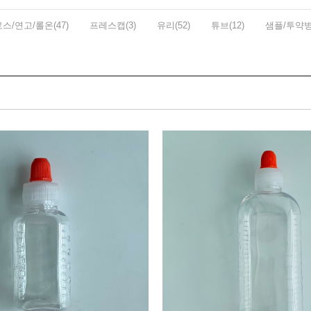
스/연고/롤온(47)
프레스캡(3)
유리(52)
튜브(12)
샘플/투약병(