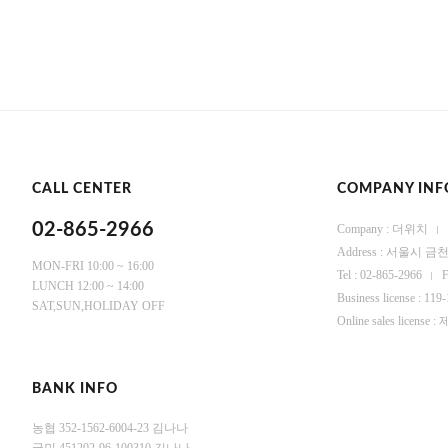
CALL CENTER
COMPANY INF
02-865-2966
Company : 더위치
Address : 서울시
MON-FRI 10:00 ~ 16:00
Tel : 02-865-2966
F
LUNCH 12:00 ~ 14:00
Business license : 119
SAT,SUN,HOLIDAY OFF
Online sales licen
BANK INFO
농협 352-1562-6004-23 김나나