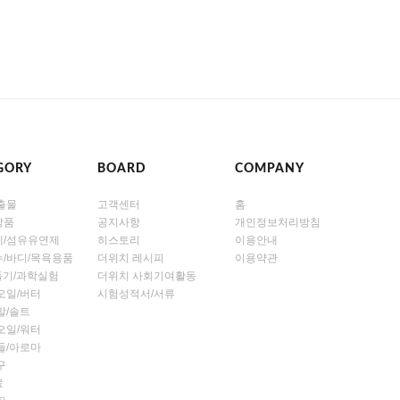
GORY
BOARD
COMPANY
출물
고객센터
홈
장품
공지사항
개인정보처리방침
제/섬유유연제
히스토리
이용안내
/바디/목욕용품
더위치 레시피
이용약관
만들기/과학실험
더위치 사회기여활동
오일/버터
시험성적서/서류
말/솔트
오일/워터
들/아로마
구
료